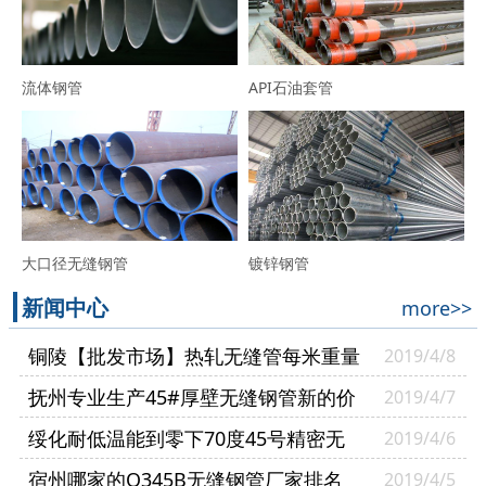
流体钢管
API石油套管
大口径无缝钢管
镀锌钢管
新闻中心
more>>
铜陵【批发市场】热轧无缝管每米重量
2019/4/8
【凯泰管业】
抚州专业生产45#厚壁无缝钢管新的价
2019/4/7
格-可非标定做
绥化耐低温能到零下70度45号精密无
2019/4/6
缝管怎么辨别【凯泰管业】
宿州哪家的Q345B无缝钢管厂家排名
2019/4/5